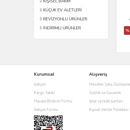
KİŞİSEL BAKIM
KÜÇÜK EV ALETLERİ
REVİZYONLU ÜRÜNLER
İNDİRİMLİ ÜRÜNLER
%
Kurumsal
Alışveriş
İletişim
Mesafeli Satış Sözleşme
Kargo Takibi
Gizlilik ve Güvenlik
Havale Bildirim Formu
İptal ve İade Şartları
İletişim Formu
Kişisel Veriler Politikası