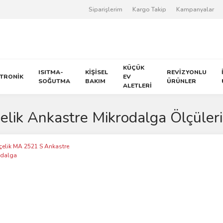
Siparişlerim
Kargo Takip
Kampanyalar
KÜÇÜK
ISITMA-
KİŞİSEL
REVİZYONLU
KTRONİK
EV
SOĞUTMA
BAKIM
ÜRÜNLER
ALETLERİ
elik Ankastre Mikrodalga Ölçüleri