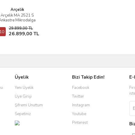
Arçelik
Arçelik MA 2521 S
İncele
Ankastre Mikrodalga
29.899,00 TL
10
Sepete Ekle
26.899,00 TL
Üyelik
Bizi Takip Edin!
E-
si
Yeni Üyelik
Facebook
Fır
ist
Üye Girişi
Twitter
Şifremi Unuttum
Instagram
Sepetiniz
Youtube
Pinterest
Bi