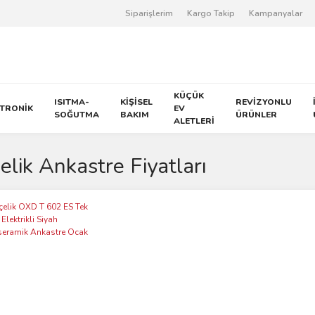
Siparişlerim
Kargo Takip
Kampanyalar
KÜÇÜK
ISITMA-
KİŞİSEL
REVİZYONLU
KTRONİK
EV
SOĞUTMA
BAKIM
ÜRÜNLER
ALETLERİ
elik Ankastre Fiyatları