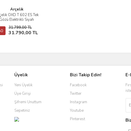
Arçelik
çelik OXD T 602 ES Tek
İncele
Gözü Elektrikli Siyah
itroseramik Ankastre
31.799,00 TL
Ocak
0
Sepete Ekle
31.790,00 TL
Üyelik
Bizi Takip Edin!
E-
si
Yeni Üyelik
Facebook
Fır
ist
Üye Girişi
Twitter
Şifremi Unuttum
Instagram
Sepetiniz
Youtube
Pinterest
Bi