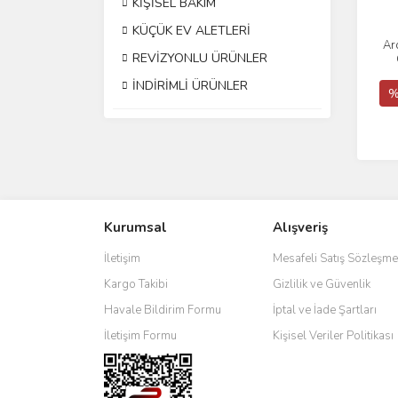
KİŞİSEL BAKIM
KÜÇÜK EV ALETLERİ
Ar
REVİZYONLU ÜRÜNLER
V
İNDİRİMLİ ÜRÜNLER
%
Kurumsal
Alışveriş
İletişim
Mesafeli Satış Sözleşme
Kargo Takibi
Gizlilik ve Güvenlik
Havale Bildirim Formu
İptal ve İade Şartları
İletişim Formu
Kişisel Veriler Politikası