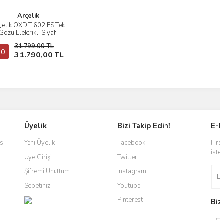
Arçelik
çelik OXD T 602 ES Tek
İncele
Gözü Elektrikli Siyah
itroseramik Ankastre
31.799,00 TL
Ocak
0
Sepete Ekle
31.790,00 TL
Üyelik
Bizi Takip Edin!
E-
si
Yeni Üyelik
Facebook
Fır
ist
Üye Girişi
Twitter
Şifremi Unuttum
Instagram
Sepetiniz
Youtube
Pinterest
Bi