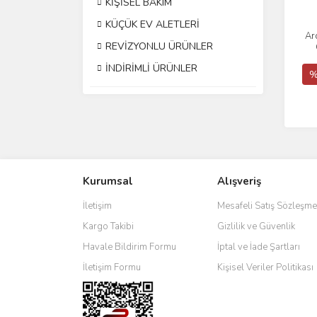
KİŞİSEL BAKIM
KÜÇÜK EV ALETLERİ
Ar
REVİZYONLU ÜRÜNLER
V
İNDİRİMLİ ÜRÜNLER
%
Kurumsal
Alışveriş
İletişim
Mesafeli Satış Sözleşme
Kargo Takibi
Gizlilik ve Güvenlik
Havale Bildirim Formu
İptal ve İade Şartları
İletişim Formu
Kişisel Veriler Politikası