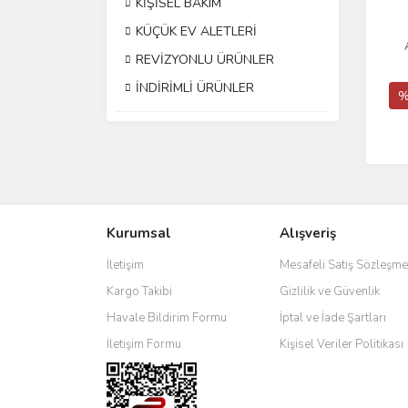
KİŞİSEL BAKIM
KÜÇÜK EV ALETLERİ
REVİZYONLU ÜRÜNLER
İNDİRİMLİ ÜRÜNLER
%
Kurumsal
Alışveriş
İletişim
Mesafeli Satış Sözleşme
Kargo Takibi
Gizlilik ve Güvenlik
Havale Bildirim Formu
İptal ve İade Şartları
İletişim Formu
Kişisel Veriler Politikası