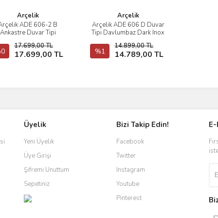
Arçelik
Arçelik
Arçelik ADE 606-2 B
Arçelik ADE 606 D Duvar
İncele
İncele
Ankastre Duvar Tipi
Tipi Davlumbaz Dark Inox
Davlumbaz Teşir
17.699,00 TL
14.899,00 TL
0
Sepete Ekle
%1
Stokta Yok
17.699,00 TL
14.789,00 TL
Üyelik
Bizi Takip Edin!
E-
si
Yeni Üyelik
Facebook
Fır
ist
Üye Girişi
Twitter
Şifremi Unuttum
Instagram
Sepetiniz
Youtube
Pinterest
Bi