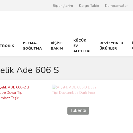
Siparişlerim
Kargo Takip
Kampanyalar
KÜÇÜK
ISITMA-
KİŞİSEL
REVİZYONLU
KTRONİK
EV
SOĞUTMA
BAKIM
ÜRÜNLER
ALETLERİ
elik Ade 606 S
Tükendi