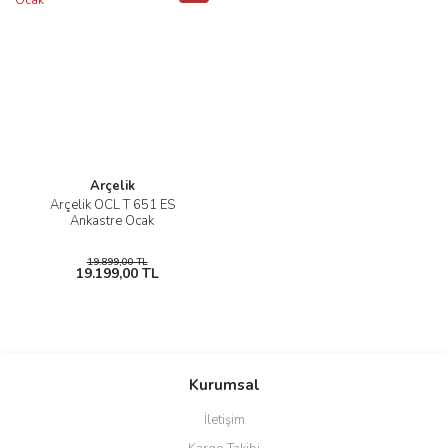
Arçelik
Arçelik OCL T 651 ES
Ankastre Ocak
19.899,00 TL
19.199,00 TL
Kurumsal
İletişim