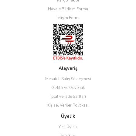
Kargo Takibi
Havale Bildirim Formu
İletişim Formu
Alışveriş
Mesafeli Satış Sözleşmesi
Gizlilik ve Güvenlik
İptal ve İade Şartları
Kişisel Veriler Politikası
Üyelik
Yeni Üyelik
Üye Girişi