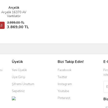
Arçelik
Arçelik 16370 AV
İncele
Vantilatör
3.999,00 TL
3
Sepete Ekle
3.869,00 TL
Üyelik
Bizi Takip Edin!
E-
si
Yeni Üyelik
Facebook
Fır
ist
Üye Girişi
Twitter
Şifremi Unuttum
Instagram
Sepetiniz
Youtube
Pinterest
Bi