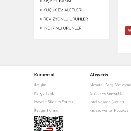
KİŞİSEL BAKIM
KÜÇÜK EV ALETLERİ
REVİZYONLU ÜRÜNLER
İNDİRİMLİ ÜRÜNLER
%
Kurumsal
Alışveriş
İletişim
Mesafeli Satış Sözleşme
Kargo Takibi
Gizlilik ve Güvenlik
Havale Bildirim Formu
İptal ve İade Şartları
İletişim Formu
Kişisel Veriler Politikası