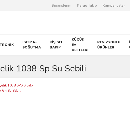
Siparişlerim
Kargo Takip
Kampanyalar
KÜÇÜK
ISITMA-
KİŞİSEL
REVİZYONLU
KTRONİK
EV
SOĞUTMA
BAKIM
ÜRÜNLER
ALETLERİ
elik 1038 Sp Su Sebili