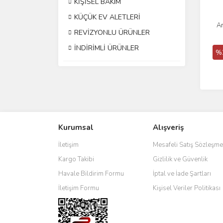
KİŞİSEL BAKIM
KÜÇÜK EV ALETLERİ
Ar
REVİZYONLU ÜRÜNLER
İNDİRİMLİ ÜRÜNLER
%
Kurumsal
Alışveriş
İletişim
Mesafeli Satış Sözleşme
Kargo Takibi
Gizlilik ve Güvenlik
Havale Bildirim Formu
İptal ve İade Şartları
İletişim Formu
Kişisel Veriler Politikası