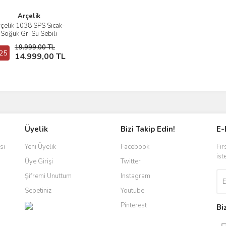
Arçelik
çelik 1038 SPS Sıcak-
İncele
Soğuk Gri Su Sebili
19.999,00 TL
25
Sepete Ekle
14.999,00 TL
Üyelik
Bizi Takip Edin!
E-
si
Yeni Üyelik
Facebook
Fır
ist
Üye Girişi
Twitter
Şifremi Unuttum
Instagram
Sepetiniz
Youtube
Pinterest
Bi