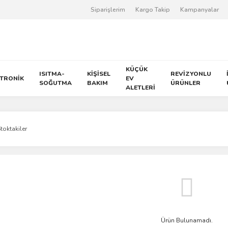
Siparişlerim
Kargo Takip
Kampanyalar
KÜÇÜK
ISITMA-
KİŞİSEL
REVİZYONLU
KTRONİK
EV
SOĞUTMA
BAKIM
ÜRÜNLER
ALETLERİ
toktakiler
Ürün Bulunamadı.