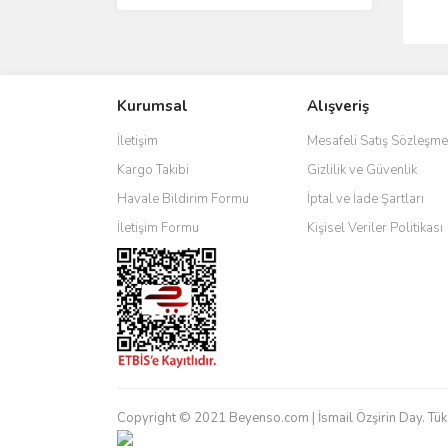
Kurumsal
Alışveriş
İletişim
Mesafeli Satış Sözleşme
Kargo Takibi
Gizlilik ve Güvenlik
Havale Bildirim Formu
İptal ve İade Şartları
İletişim Formu
Kişisel Veriler Politikası
Copyright © 2021 Beyenso.com | İsmail Özşirin Day. Tük. Mal.