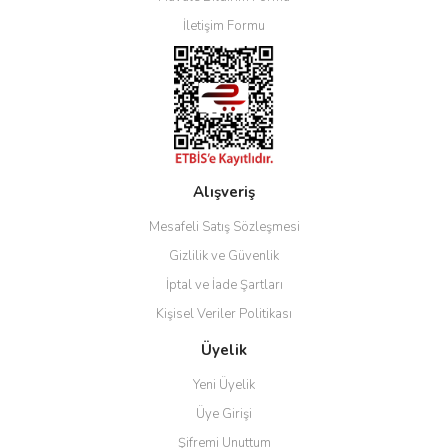
İletişim Formu
Alışveriş
Mesafeli Satış Sözleşmesi
Gizlilik ve Güvenlik
İptal ve İade Şartları
Kişisel Veriler Politikası
Üyelik
Yeni Üyelik
Üye Girişi
Şifremi Unuttum