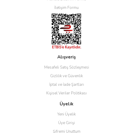
İletişim Formu
Alışveriş
Mesafeli Satış Sözleşmesi
Gizlilik ve Güvenlik
İptal ve İade Şartları
Kişisel Veriler Politikası
Üyelik
Yeni Üyelik
Üye Girişi
Şifremi Unuttum