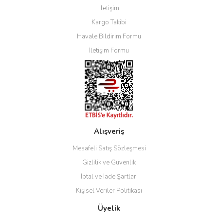
İletişim
Kargo Takibi
Havale Bildirim Formu
İletişim Formu
Alışveriş
Mesafeli Satış Sözleşmesi
Gizlilik ve Güvenlik
İptal ve İade Şartları
Kişisel Veriler Politikası
Üyelik