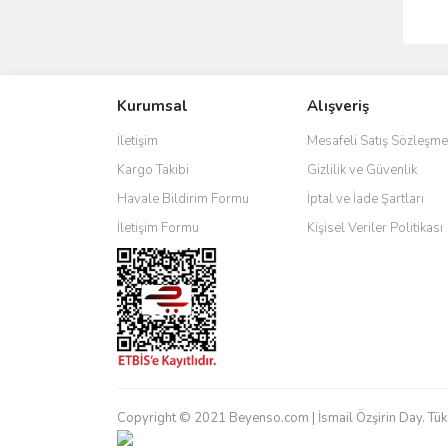
Kurumsal
Alışveriş
İletişim
Mesafeli Satış Sözleşme
Kargo Takibi
Gizlilik ve Güvenlik
Havale Bildirim Formu
İptal ve İade Şartları
İletişim Formu
Kişisel Veriler Politikası
Copyright © 2021 Beyenso.com | İsmail Özşirin Day. Tük. Mal.