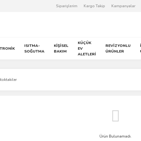
Siparişlerim
Kargo Takip
Kampanyalar
KÜÇÜK
ISITMA-
KİŞİSEL
REVİZYONLU
KTRONİK
EV
SOĞUTMA
BAKIM
ÜRÜNLER
ALETLERİ
toktakiler
Ürün Bulunamadı.